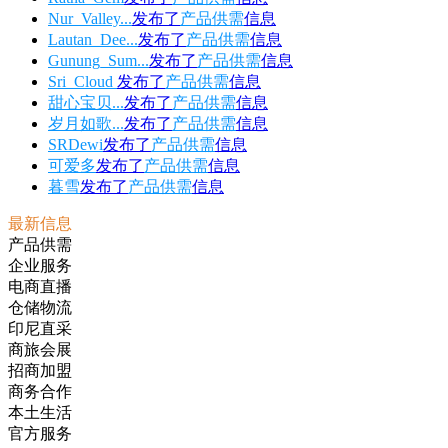
Nur_Valley...
发布了
产品供需
信息
Lautan_Dee...
发布了
产品供需
信息
Gunung_Sum...
发布了
产品供需
信息
Sri_Cloud
发布了
产品供需
信息
甜心宝贝...
发布了
产品供需
信息
岁月如歌...
发布了
产品供需
信息
SRDewi
发布了
产品供需
信息
可爱多
发布了
产品供需
信息
暮雪
发布了
产品供需
信息
最新信息
产品供需
企业服务
电商直播
仓储物流
印尼直采
商旅会展
招商加盟
商务合作
本土生活
官方服务